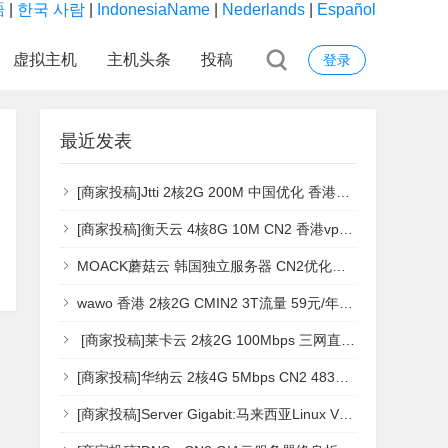
語
|
한국 사람
|
IndonesiaName
|
Nederlands
|
Español
虚拟主机
主机头条
投稿
登录
最近发表
[商家投稿]Jtti 2核2G 200M 中国优化 香港vps [vps主机测评]
[商家投稿]衡天云 4核8G 10M CN2 香港vps [vps主机测评]
MOACK蘑菇云 韩国独立服务器 CN2优化线路 [独立服务器测评]
wawo 香港 2核2G CMIN2 3T流量 59元/年 香港vps [vps主机测评]
[商家投稿]莱卡云 2核2G 100Mbps 三网直连 日本大带宽服务器 日本vps [vps主机测评]
[商家投稿]华纳云 2核4G 5Mbps CN2 4837三网直连 日本vps [vps主机测评]
[商家投稿]Server Gigabit:马来西亚Linux VPS (限时优惠) 月付仅$7.59起，流媒体解锁、低延迟 1核1G 主机测评[vps主机测评]