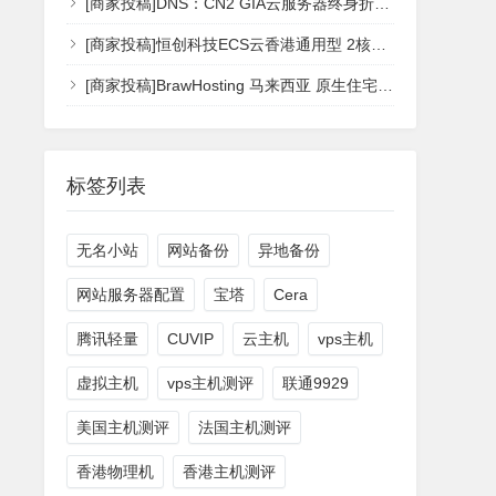
[商家投稿]DNS：CN2 GIA云服务器终身折扣 限时最低享3折 2核4G 香港vps [vps主机测评]
[商家投稿]恒创科技ECS云香港通用型 2核4G 香港vps [vps主机测评]
[商家投稿]BrawHosting 马来西亚 原生住宅 IP VPS，仅 $9.99/月 4核8G 主机测评[vps主机测评]
标签列表
无名小站
网站备份
异地备份
网站服务器配置
宝塔
Cera
腾讯轻量
CUVIP
云主机
vps主机
虚拟主机
vps主机测评
联通9929
美国主机测评
法国主机测评
香港物理机
香港主机测评