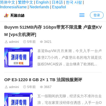
简体中文
|
繁體中文
|
English
|
日本語
|
한국 사람
|
IndonesiaName
|
Nederlands
|
Español
登录
当前位置：
首页
> 法国主机测评
Buyvm 512MB内存 1Gbps带宽不限流量 卢森堡KV
M [vps主机测评]
admini
5年前
3421
喜迎BuyVM月月来潮，今天入手一台卢
森堡2刀小鸡，卢森堡出名的地方就是抗
版权DMCA投诉，这台继承了欧洲机...
OP E3-1220 8 GB 2× 1 TB 法国独服测评
admini
5年前
3667
五一假期闲的无聊，经济实力不准许出去
浪，宅在家里没经得住诱惑，入手一台O