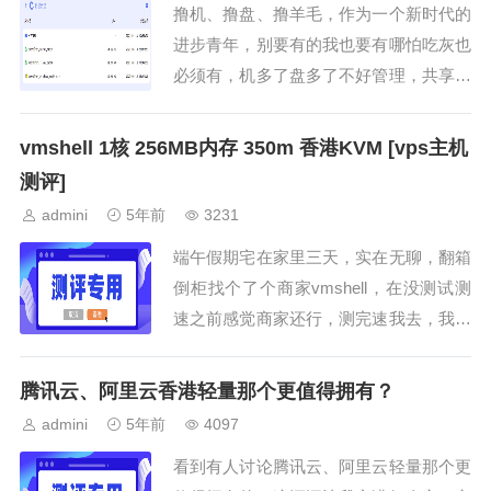
撸机、撸盘、撸羊毛，作为一个新时代的
进步青年，别要有的我也要有哪怕吃灰也
必须有，机多了盘多了不好管理，共享文
件很麻烦，今...
vmshell 1核 256MB内存 350m 香港KVM [vps主机
测评]
admini
5年前
3231
端午假期宅在家里三天，实在无聊，翻箱
倒柜找个了个商家vmshell，在没测试测
速之前感觉商家还行，测完速我去，我发
誓这是...
腾讯云、阿里云香港轻量那个更值得拥有？
admini
5年前
4097
看到有人讨论腾讯云、阿里云轻量那个更