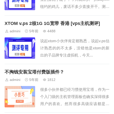
纽约的鸡儿，废话不多少直接开干。测试
IP段：...
XTOM v.ps 2核1G 1G宽带 香港 [vps主机测评]
admini
5年前
4488
说起xtom小伙伴肯定都熟悉，说起v.ps估
计熟悉的的不太多，没错他是xtom的新
出的子品牌专注虚拟机，今天...
不掏钱安装宝塔付费版插件？
admini
5年前
1812
很多小伙伴都已经习惯使用宝塔，作为一
个入门级的主机管理面板也确实深得很多
用户的喜欢。然而很多高级应该都是面
向...