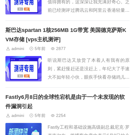
值得拥有的，这深深让我充满好奇心。之
前已经测评过腾讯云和阿里云香港轻量机
型，今天就来...
斯巴达spartan 1核256MB 1G带宽 美国德克萨斯K
VM存储 [vps主机测评]
admini
5年前
2877
听说斯巴达又放货了本着人有我有的原
则，紧赶慢赶还是没赶上，年纪大了手速
大不如年轻小伙，眼疾手快看存储鸡儿还
有货，不管三七...
Fastly6月8日的全球性宕机是由于一个未发现的软
件漏洞引起
admini
5年前
2254
Fastly工程和基础设施高级副总裁尼克·罗