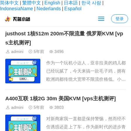
简体中文
|
繁體中文
|
English
|
日本語
|
한국 사람
|
IndonesiaName
|
Nederlands
|
Español
登录
当前位置：
首页
> 第8页
justhost 1核512m 200m不限流量 俄罗斯KVM [vp
s主机测评]
admini
5年前
3496
作为一个玩机小达人，亚非拉美的鸡儿都
已经玩腻了，今天来搞一款毛子鸡，拥有
欧洲鸡都传统大宽带不限流价格低。小失
误下单的时候...
A400互联 1核2G 30m 美国KVM [vps主机测评]
admini
5年前
3803
对新商家我一直都是保持警惕，然而经不
住诱惑还是上了车，作为新时代的进步青