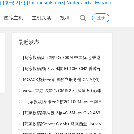
語
|
한국 사람
|
IndonesiaName
|
Nederlands
|
Español
虚拟主机
主机头条
投稿
登录
最近发表
[商家投稿]Jtti 2核2G 200M 中国优化 香港vps [vps主机测评]
[商家投稿]衡天云 4核8G 10M CN2 香港vps [vps主机测评]
MOACK蘑菇云 韩国独立服务器 CN2优化线路 [独立服务器测评]
wawo 香港 2核2G CMIN2 3T流量 59元/年 香港vps [vps主机测评]
[商家投稿]莱卡云 2核2G 100Mbps 三网直连 日本大带宽服务器 日本vps [vps主机测评]
[商家投稿]华纳云 2核4G 5Mbps CN2 4837三网直连 日本vps [vps主机测评]
[商家投稿]Server Gigabit:马来西亚Linux VPS (限时优惠) 月付仅$7.59起，流媒体解锁、低延迟 1核1G 主机测评[vps主机测评]