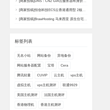
[商家投稿]DNS：CN2 GIA云服务器终身折扣 限时最低享3折 2核4G 香港vps [vps主机测评]
[商家投稿]恒创科技ECS云香港通用型 2核4G 香港vps [vps主机测评]
[商家投稿]BrawHosting 马来西亚 原生住宅 IP VPS，仅 $9.99/月 4核8G 主机测评[vps主机测评]
标签列表
无名小站
网站备份
异地备份
网站服务器配置
宝塔
Cera
腾讯轻量
CUVIP
云主机
vps主机
虚拟主机
vps主机测评
联通9929
美国主机测评
法国主机测评
香港物理机
香港主机测评