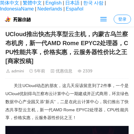
简体中文
|
繁體中文
|
English
|
日本語
|
한국 사람
|
IndonesiaName
|
Nederlands
|
Español
登录
当前位置：
首页
>
主机信息
>
优惠信息
> 正文内容
UCloud推出快杰共享型云主机，内蒙古乌兰察
布机房，新一代AMD Rome EPYC2处理器，C
PU性能共享，价格实惠，云服务器性价比之王
[商家投稿]
admini
5年前
优惠信息
2339
UCloud
2
关注
动态的朋友，这几天应该留意到了
件事，一个是
UCloud
优刻得乌兰察布云计算中心一期建成并正式商用，环京绿色
“
”
数据中心产业园又添
新兵
，二是在此云计算中心，我们推出了快
AMD Rome EPYC2
CPU
杰共享型云主机，新一代
处理器，
性能共
享，价格实惠，云服务器性价比之王！