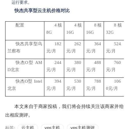
运行要求。
快杰共享型云主机价格对比
配置
4
核
4
核
8
核
8
核
8G
16G
16G
32G
核
快杰共享型乌
182
262
364
524
兰察布
元/月
元/月
元/月
元/月
快杰O型 AM
244
380
488
760
D北京
元/月
元/月
元/月
元/月
快杰O型 Intel
394
530
788
106
北京
元/月
元/月
元/月
0
元/月
6
本文来自于商家投稿，我们将会持续关注该商家并给
出相应测评。
标签:
云主机
vps主机
vps主机测评