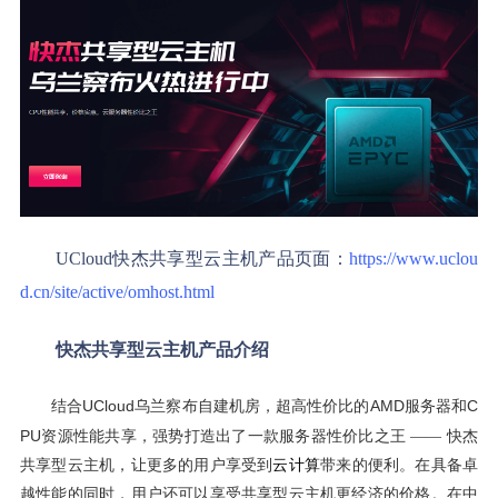
UCloud
快杰共享型云主机产品页面：
https://www.uclou
d.cn/site/active/omhost.html
快杰共享型云主机产品介绍
UCloud
AMD
C
结合
乌兰察布自建机房，超高性价比的
服务器和
PU
资源性能共享，强势打造出了一款服务器性价比之王 —— 快杰
共享型云主机，让更多的用户享受到
云计算
带来的便利。在具备卓
越性能的同时，用户还可以享受共享型云主机更经济的价格。在中