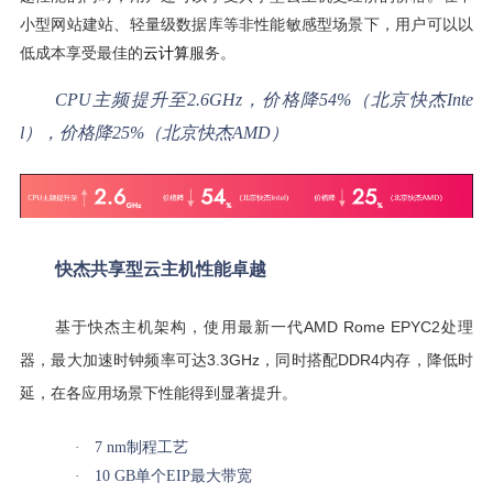
小型网站建站、轻量级数据库等非性能敏感型场景下，用户可以以
低成本享受最佳的
云计算
服务。
CPU
主频提升至2.6GHz，价格降54%（北京快杰Inte
l），价格降25%（北京快杰AMD）
快杰共享型云主机性能卓越
AMD Rome EPYC2
基于快杰主机架构，使用最新一代
处理
3.3GHz
DDR4
器，最大加速时钟频率可达
，同时搭配
内存，降低时
延，在各应用场景下性能得到显著提升。
·
7 nm
制程工艺
·
10 GB
单个EIP最大带宽