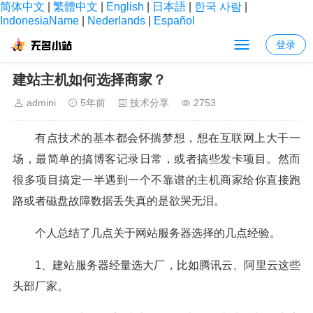
简体中文
|
繁體中文
|
English
|
日本語
|
한국 사람
|
IndonesiaName
|
Nederlands
|
Español
登录
当前位置：
首页
>
技术分享
> 正文内容
建站主机如何选择商家？
admini
5年前
技术分享
2753
有点技术的基本都会怀揣梦想，想在互联网上大干一
场，最简单的搞博客记录日常，或者搞些发卡项目。然而
很多项目搞定一半遇到一个不靠谱的主机商家给你直接跑
路或者磁盘故障数据丢失真的是欲哭无泪。
个人总结了几点关于网站服务器选择的几点经验。
1、建站服务器经量选大厂，比如腾讯云、阿里云这些
头部厂家。