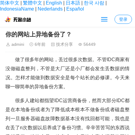
简体中文
|
繁體中文
|
English
|
日本語
|
한국 사람
|
IndonesiaName
|
Nederlands
|
Español
登录
当前位置：
首页
>
技术分享
> 正文内容
你的网站上异地备份了？
admini
6年前
技术分享
56449
做了很多年的网站，丢过很多次数据。不管IDC商家有
没做磁盘整列，不管是大厂还是小厂都会发生丢数据的情
况。怎样才能做到数据安全是每个站长的必修课。今天来
聊一聊简单的异地备份方案。
很多人建站都指望IDC运营商备份，然而大部分IDC都
是在本地备份或者为了降低成本根本不做备份或者磁盘整
列一旦服务器磁盘故障数据基本没有找回都可能，我也是
在丢了n次数据以后养成了备份习惯。辛辛苦苦写的东西说